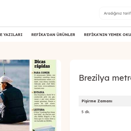
E YAZILARI
REFİKA'DAN ÜRÜNLER
REFİKA’NIN YEMEK OK
Brezilya met
Pişirme Zamanı
5 dk.