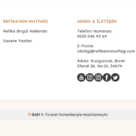
REFİKA'NIN MUTFAĞI
ADRES & İLETIŞIM
Refika Birgül Hakkında
Telefon Numarası:
0530 546 93 69
Gazete Yazıları
E-Posta:
isbirligi@refikaninmutfagi.com
Adres: Kuzguncuk, Bican
Efendi Sk. No:10, 34674
T
-Soft
E-Ticaret
Sistemleriyle Hazırlanmıştır.