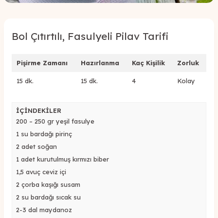
Bol Çıtırtılı, Fasulyeli Pilav Tarifi
Pişirme Zamanı
Hazırlanma
Kaç Kişilik
Zorluk
15 dk.
15 dk.
4
Kolay
İÇİNDEKİLER
200 – 250 gr yeşil fasulye
1 su bardağı pirinç
2 adet soğan
1 adet kurutulmuş kırmızı biber
1,5 avuç ceviz içi
2 çorba kaşığı susam
2 su bardağı sıcak su
2-3 dal maydanoz