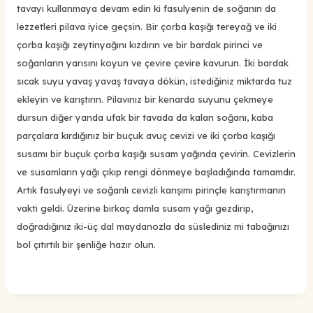
tavayı kullanmaya devam edin ki fasulyenin de soğanın da
lezzetleri pilava iyice geçsin. Bir çorba kaşığı tereyağ ve iki
çorba kaşığı zeytinyağını kızdırın ve bir bardak pirinci ve
soğanların yarısını koyun ve çevire çevire kavurun. İki bardak
sıcak suyu yavaş yavaş tavaya dökün, istediğiniz miktarda tuz
ekleyin ve karıştırın. Pilavınız bir kenarda suyunu çekmeye
dursun diğer yanda ufak bir tavada da kalan soğanı, kaba
parçalara kırdığınız bir buçuk avuç cevizi ve iki çorba kaşığı
susamı bir buçuk çorba kaşığı susam yağında çevirin. Cevizlerin
ve susamların yağı çıkıp rengi dönmeye başladığında tamamdır.
Artık fasulyeyi ve soğanlı cevizli karışımı pirinçle karıştırmanın
vakti geldi. Üzerine birkaç damla susam yağı gezdirip,
doğradığınız iki-üç dal maydanozla da süslediniz mi tabağınızı
bol çıtırtılı bir şenliğe hazır olun.