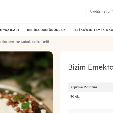
E YAZILARI
REFİKA'DAN ÜRÜNLER
REFİKA’NIN YEMEK OK
Bizim Emektar Kabak Tatlisi Tarifi
Bizim Emektar
Pişirme Zamanı
50 dk.