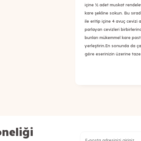
içine ½ adet muskat rendele
kare şekline sokun. Bu sırad
ile eritip içine 4 avuç cevizi
parlayan cevizleri birbirlerin
bunları mükemmel kare pasta
yerleştirin.En sonunda da ça
göre eserinizin üzerine taze 
neliği