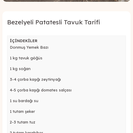
Bezelyeli Patatesli Tavuk Tarifi
İÇİNDEKİLER
Donmuş Yemek Bazı
1 kg tavuk göğü
s
1 kg soğan
3-4 çorba kaşığı zeytinyağı
4-5 çorba kaşığı domates salçası
1 su bardağı su
1 tutam şeker
2-3 tutam t
uz
2 tutam karabiber