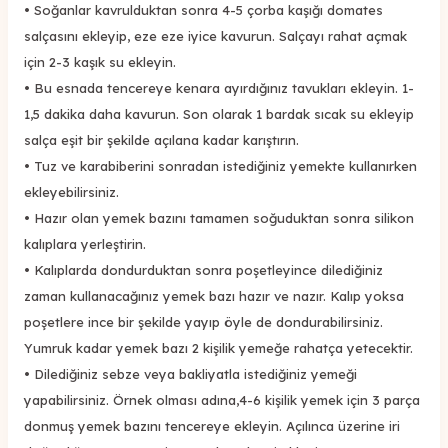
•
Soğanlar kavrulduktan sonra 4-5 çorba kaşığı domates
salçasını ekleyip, eze eze iyice kavurun.
Salçayı rahat açmak
için 2-3 kaşık su ekleyin.
•
Bu esnada
tencereye kenara ayırdığınız tavukları ekleyin
.
1-
1,5 dakika daha kavurun. Son olarak
1
bardak sıcak
su ekleyip
salça eşit bir şekilde açılana kadar
karıştırın.
•
Tuz ve karabiberini sonradan istediğiniz yemekte kullanırken
ekleyebilirsiniz.
•
Hazır olan yemek bazını
t
amamen soğuduktan sonra
silikon
kalıplara yerleştirin.
•
Kalıplarda dondurduktan sonra poşetleyi
nce
dilediğiniz
zaman kullanacağınız yemek bazı hazır ve nazır.
Kalıp yoksa
poşetlere ince bir şekilde yayıp öyle de dondurabilirsiniz.
Yumruk kadar yemek bazı 2 kişilik yemeğe rahatça yetecektir.
•
D
ilediğiniz sebze veya bakliyatla istediğiniz yemeği
yapabilirsiniz.
Örnek olması adına,
4-6 kişilik
yemek için 3 parça
donmuş yemek bazını tencereye ekleyin. Açılınca üzerine iri