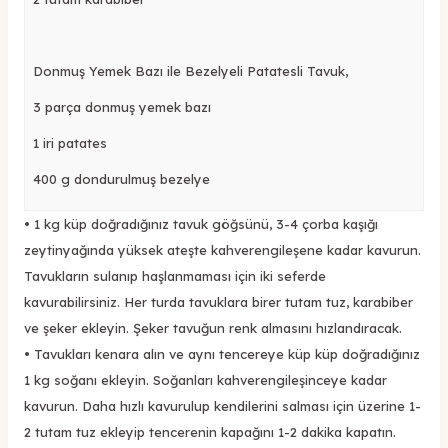
Donmuş Yemek
B
azı ile
Bezelyeli Patatesli Tavuk
,
3 parça donmuş yemek bazı
1 iri patates
400 g dondurulmuş bezelye
•
1 kg
küp
doğradığınız tavuk göğsünü, 3-4 çorba kaşığı
zeytinyağında
yüksek ateşte kahverengileşene kadar kavurun.
Tavukların sulanıp haşlanmaması için
iki
seferde
kavurabilirsiniz.
Her turda tavuklara birer
tutam tuz
,
karabiber
ve şeker
ekleyin.
Şeker tavuğun renk almasını hızlandıracak.
•
Tavukları
kenara alın ve a
ynı tencereye
küp
küp
doğradığınız
1 kg soğanı ekleyin. Soğanları kahverengileşinceye kadar
kavurun
. Daha hızlı kavurulup kendilerini salması için üzerine 1
-
2
tutam tuz ekleyip tencerenin kapağını
1-2 dakika
kapatın
.