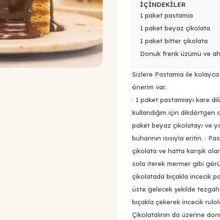
İÇİNDEKİLER
1 paket pastamia
1 paket beyaz çikolata
1 paket bitter çikolata
Donuk frenk üzümü ve a
Sizlere Pastamia ile kolayca
önerim var.
· 1 paket pastamiayı kare di
kullandığım için dikdörtgen ol
paket beyaz çikolatayı ve y
buharının ısısıyla eritin. · P
çikolata ve hatta karışık ola
sola iterek mermer gibi görün
çikolatada bıçakla incecik p
üste gelecek şekilde tezgaha
bıçakla çekerek incecik rulol
Çikolatalının da üzerine do