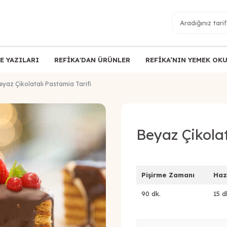
E YAZILARI
REFİKA'DAN ÜRÜNLER
REFİKA’NIN YEMEK OK
eyaz Çikolatalı Pastamia Tarifi
Beyaz Çikolat
Pişirme Zamanı
Haz
90 dk.
15 d