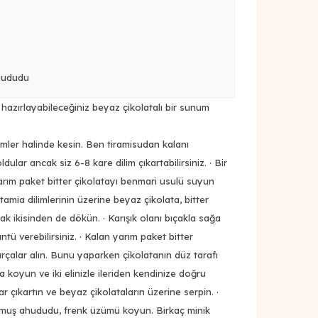
hududu
 hazırlayabileceğiniz beyaz çikolatalı bir sunum
limler halinde kesin. Ben tiramisudan kalanı
dular ancak siz 6-8 kare dilim çıkartabilirsiniz. · Bir
arım paket bitter çikolatayı benmari usulü suyun
astamia dilimlerinin üzerine beyaz çikolata, bitter
rak ikisinden de dökün. · Karışık olanı bıçakla sağa
tü verebilirsiniz. · Kalan yarım paket bitter
arçalar alın. Bunu yaparken çikolatanın düz tarafı
 koyun ve iki elinizle ileriden kendinize doğru
ar çıkartın ve beyaz çikolataların üzerine serpin. ·
nmuş ahududu, frenk üzümü koyun. Birkaç minik