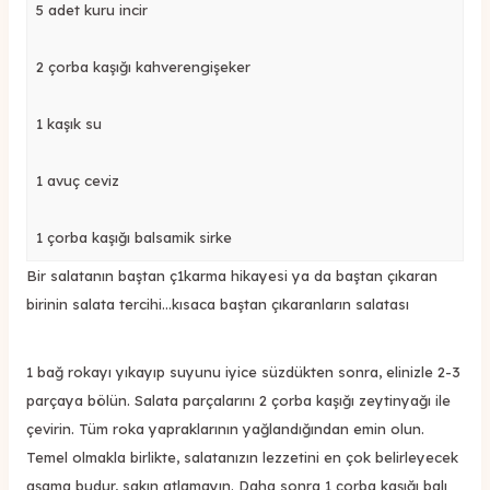
5 adet kuru incir
2 çorba kaşığı kahverengişeker
1 kaşık su
1 avuç ceviz
1 çorba kaşığı balsamik sirke
Bir salatanın baştan ç1karma hikayesi ya da baştan çıkaran
birinin salata tercihi...kısaca baştan çıkaranların salatası
1 bağ rokayı yıkayıp suyunu iyice süzdükten sonra, elinizle 2-3
parçaya bölün. Salata parçalarını 2 çorba kaşığı zeytinyağı ile
çevirin. Tüm roka yapraklarının yağlandığından emin olun.
Temel olmakla birlikte, salatanızın lezzetini en çok belirleyecek
aşama budur, sakın atlamayın. Daha sonra 1 çorba kaşığı balı