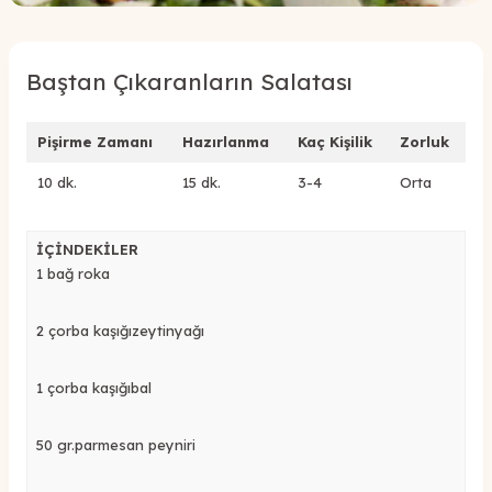
Baştan Çıkaranların Salatası
Pişirme Zamanı
Hazırlanma
Kaç Kişilik
Zorluk
10 dk.
15 dk.
3-4
Orta
İÇİNDEKİLER
1 bağ roka
2 çorba kaşığızeytinyağı
1 çorba kaşığıbal
50 gr.parmesan peyniri