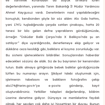
66 santimlik kofanadan da büyük sırtıkara lüferi
değerlendirirken, yanımda Tarım Bakanlığı İl Müdür Yardımcısı
Ahmet Kaygusuz vardı. Denetimlerin nasıl yapılabileceğini
konuştuk; kendisinden şöyle bir söz aldım: Alo Gıda hattını,
yani 174’ü tuşladığınızda çarşıda satılan çinakopu, hatta 20
tanesi bir kilo gelen defne yapraklarını gördüğümüzde,
örneğin “Üsküdar Balık Çarşısı’nda X Balıkçısı’nda şu an
satılıyor” diye uyardığınızda, denetlemeye ekip geliyor ve
dükkâna ceza kesildiği gibi, balıklara el koyma zorunluluğu var.
Bu sistemi işleteceklerini bildirdiler. Sonuçlarından haberdar
edecekleri sözünü de aldık. Siz de bu bayramın bir kenarından
tutun. Balık almaya gittiğinizde bebek balıklar gördüğünüzde
lütfen bu numarayı arayın. Şikâyet talebi oluşturmak için,
işletmenin tabelasını ve balıkların fotoğrafını çekip
alo174@tarim.gov.tr’ye
e-posta gönderip, kayıt
oluşturabilirsiniz. Yetkililer talepleri değerlendirip, bildirim
üzerine denetime gidiyor. Dünyaya ve memleketine faydalı
olmak, her şeyden çok daha iyi hissettiren bir duygu. Bunun