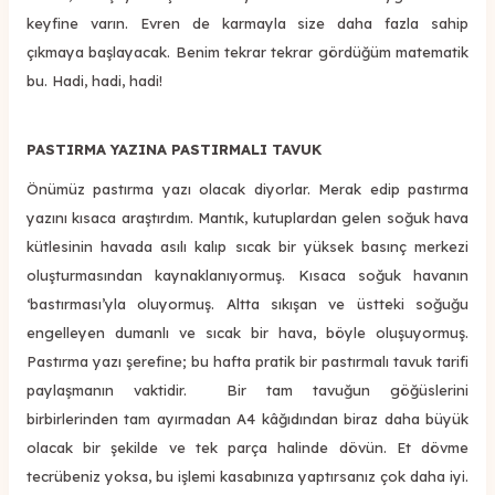
keyfine varın. Evren de karmayla size daha fazla sahip
çıkmaya başlayacak. Benim tekrar tekrar gördüğüm matematik
bu. Hadi, hadi, hadi!
PASTIRMA YAZINA PASTIRMALI TAVUK
Önümüz pastırma yazı olacak diyorlar. Merak edip pastırma
yazını kısaca araştırdım. Mantık, kutuplardan gelen soğuk hava
kütlesinin havada asılı kalıp sıcak bir yüksek basınç merkezi
oluşturmasından kaynaklanıyormuş. Kısaca soğuk havanın
‘bastırması’yla oluyormuş. Altta sıkışan ve üstteki soğuğu
engelleyen dumanlı ve sıcak bir hava, böyle oluşuyormuş.
Pastırma yazı şerefine; bu hafta pratik bir pastırmalı tavuk tarifi
paylaşmanın vaktidir. Bir tam tavuğun göğüslerini
birbirlerinden tam ayırmadan A4 kâğıdından biraz daha büyük
olacak bir şekilde ve tek parça halinde dövün. Et dövme
tecrübeniz yoksa, bu işlemi kasabınıza yaptırsanız çok daha iyi.