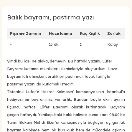
Balık bayramı, pastırma yazı
Pişirme Zamanı
Hazırlanma
Kaç Kişilik
Zorluk
-
15 dk.
1
Kolay
Şimdi bu ikisi ne alaka, demeyin. Bu haftaki yazımı, Lüfer
Bayramı kutlama etkinlikleri izlenimleriyle oluşturdum. Hazır
bayram lafı etmişken, pratik bir pastırmalı tavuk tarifiyle
pastırma yazını da kutlamak istedim.
‘İstanbul Lüfer’e Hasret Kalmasın’ kampanyasının İstanbul’a
hediyesi bir bayramımız var artık. Bundan böyle ekim ayının
üçüncü haftası Lüfer Bayramı olarak kutlanacak. Bayram
geçen haftaydı. Yenikapı’daki balık halinde cuma saat 08.00’de
Tarım Bakanı Mehdi Eker’in konuşmasıyla başlayan üç günlük
bayram kalbimde hem bir burukluk hem de mücadele aşkının