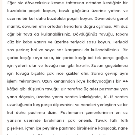
Eğer siz döveceksiniz kesme tahtasına ortadan kestiğiniz bir
buzdolabı poşeti koyun, tavuk göğsünü üzerine yatırın ve
üzerine bir kat daha buzdolabı poşeti koyun. Dövmedeki genel
mantık, dövülen etin ortadan kenarlara doğru açılması. Altı düz
ağır bir tava da kullanabilirsiniz. Dövdüğünüz tavuğu, tabanı
düz bir kaba yatırın ve üzerine teriyaki sosu koyun. Teriyaki
sos yerine; bal ve soya sos karışımını da kullanabilirsiniz. Bir
çorba kaşığı soya sosa, bir çorba kaşığı bal tek parça göğüs
için yeterli olur ve tavuğu nar gibi kızartır. Sosun geçebilmesi
için tavuğa bıçakla çok ince çizikler atın. Sonra çevirip aynı
işlemi tekrarlayın. Uzun kenarından ikiye katlayacağınız bir A4
kâğıdı gibi düşünün tavuğu: Bir tarafına üç adet pastırmayı yan
yana döşeyin, üzerine yarım santim kalınlığında, 10-12 santim
uzunluğunda beş parça dilpeynirini ve naneleri yerleştirin ve bir
kat daha pastırma dizin. Pastırmanın çemenlerininin en az
yarısını üzerinde bırakmanız çok önemli. Tavuk tatlı tatlı
pişerken, içten içe peynirle pastırma birbirlerine karışacak, nane