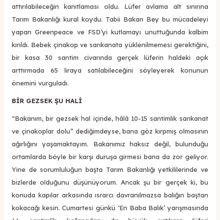
attırılabileceğin kanıtlaması oldu. Lüfer avlama alt sınırına
Tarım Bakanlığı kural koydu. Tabii Bakan Bey bu mücadeleyi
yapan Greenpeace ve FSD’yi kutlamayı unuttuğunda kalbim
kırıldı. Bebek çinakop ve sarıkanata yüklenilmemesi gerektiğini,
bir kasa 30 santim civarında gerçek lüferin haldeki açık
arttırmada 65 liraya satılabileceğini söyleyerek konunun
önemini vurguladı.
BİR GEZSEK ŞU HALİ
“Bakanım, bir gezsek hal içinde, hâlâ 10-15 santimlik sarıkanat
ve çinakoplar dolu” dediğimdeyse, bana göz kırpmış olmasının
ağırlığını yaşamaktayım. Bakanımız haksız değil, bulunduğu
ortamlarda böyle bir karşı duruşa girmesi bana da zor geliyor.
Yine de sorumluluğun başta Tarım Bakanlığı yetkililerinde ve
bizlerde olduğunu düşünüyorum. Ancak şu bir gerçek ki, bu
konuda kapılar arkasında ısrarcı davranılmazsa balığın baştan
kokacağı kesin. Cumartesi günkü ‘En Baba Balık’ yarışmasında