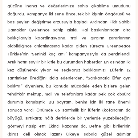
gücüne inancı ve değerlerimize sahip çıkabilme umudunu
doğurdu. Kampanya iki sene önce, tek bir kişinin öngörüsü ve
bazı şeyleri değiştirme arzusuyla başladı. Ardından Fikir Sahibi
Damaklar üyelerince sahip çıkıldı. Hal baskınlarından olta
balıkçılarıyla koordinasyona, trol ve gırgırın zararlarının
olabildiğince anlatılmasına kadar giden süreçte Greenpeace
Türkiye’nin ‘Seninki kaç cm?’ kampanyasıyla da perçinlendi.
Artık hatırı sayılır bir kitle bu durumdan haberdar. En azından iki
kez düşünerek yiyor ve seçiyoruz balıklarımızı. Lüferin 12
santimken ürediğini iddia edenlerden, “Sarıkanatla lüfer ayrı
balıktır” diyenlere, bu konuda mücadele eden bizlere gelen
tehditkâr mektup, mail ve telefonlara kadar pek çok absürd
durumla karşılaştık. Bu bayram, benim için iki tane önemli
sonuca vardı. Önümde 66 santimlik bir lüferin (kofananın da
büyüğü, sırtıkara) hâlâ derinlerde bir yerlerde yüzebileceğini
görmeyi nasip etti. İkinci kazanım da, Defne gibi birilerinin
(biraz deli olmak lazım) ülkeye sabırla güzel adımlar