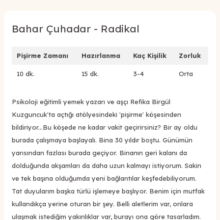
Bahar Çuhadar - Radikal
Pişirme Zamanı
Hazırlanma
Kaç Kişilik
Zorluk
10 dk.
15 dk.
3-4
Orta
Psikoloji eğitimli yemek yazarı ve aşçı Refika Birgül
Kuzguncuk'ta açtığı atölyesindeki 'pişirme' köşesinden
bildiriyor...Bu köşede ne kadar vakit geçirirsiniz? Bir ay oldu
burada çalışmaya başlayalı. Bina 30 yıldır boştu. Günümün
yarısından fazlası burada geçiyor. Binanın geri kalanı da
dolduğunda akşamları da daha uzun kalmayı istiyorum. Sakin
ve tek başına olduğumda yeni bağlantılar keşfedebiliyorum.
Tat duyularım başka türlü işlemeye başlıyor. Benim için mutfak
kullandıkça yerine oturan bir şey. Belli aletlerim var, onlara
ulaşmak istediğim yakınlıklar var, burayı ona göre tasarladım.