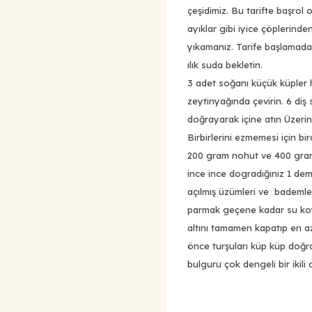
çeşidimiz. Bu tarifte başrol
ayıklar gibi iyice çöplerind
yıkamanız. Tarife başlamad
ılık suda bekletin.
3 adet soğanı küçük küpler h
zeytinyağında çevirin. 6 diş
doğrayarak içine atın Üzeri
Birbirlerini ezmemesi için bi
200 gram nohut ve 400 gram
ince ince dogradığınız 1 de
açılmış üzümleri ve bademler
parmak geçene kadar su koyu
altını tamamen kapatıp en a
önce turşuları küp küp doğray
bulguru çok dengeli bir ikili 