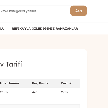
Ara
ULU
REFİKA'YLA ÖZLEDİĞİMİZ RAMAZANLAR
v Tarifi
Hazırlanma
Kaç Kişilik
Zorluk
20 dk.
4-6
Orta