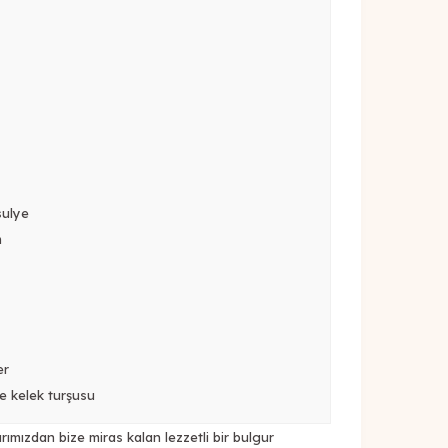
sulye
m
er
ve kelek turşusu
rımızdan bize miras kalan lezzetli bir bulgur