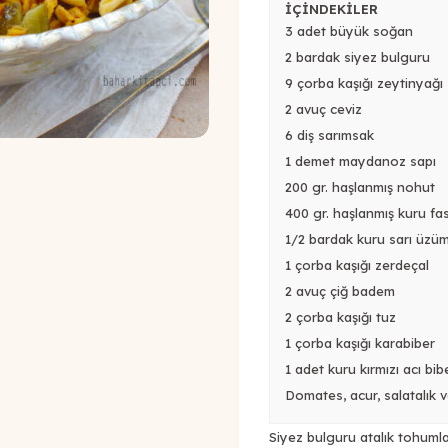
İÇİNDEKİLER
3 adet büyük soğan
2 bardak siyez bulguru
9 çorba kaşığı zeytinyağı
2 avuç ceviz
6 diş sarımsak
1 demet maydanoz sapı
200 gr. haşlanmış nohut
400 gr. haşlanmış kuru fa
1/2 bardak kuru sarı üzü
1 çorba kaşığı zerdeçal
2 avuç çiğ badem
2 çorba kaşığı tuz
1 çorba kaşığı karabiber
1 adet kuru kırmızı acı bib
Domates, acur, salatalık 
Siyez bulguru atalık tohumla