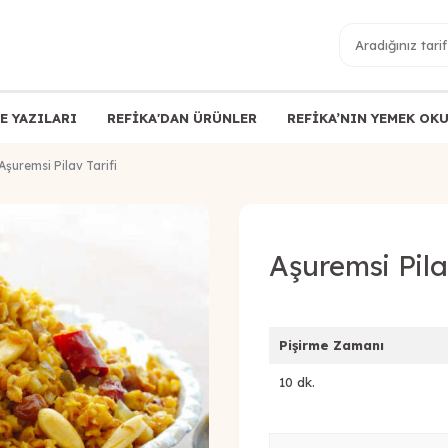
E YAZILARI
REFİKA'DAN ÜRÜNLER
REFİKA’NIN YEMEK OK
Aşuremsi Pilav Tarifi
Aşuremsi Pila
Pişirme Zamanı
10 dk.