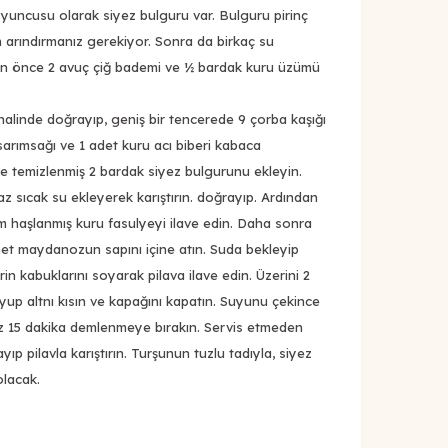
 oyuncusu olarak siyez bulguru var. Bulguru pirinç
en arındırmanız gerekiyor. Sonra da birkaç su
an önce 2 avuç çiğ bademi ve ½ bardak kuru üzümü
alinde doğrayıp, geniş bir tencerede 9 çorba kaşığı
 sarımsağı ve 1 adet kuru acı biberi kabaca
ne temizlenmiş 2 bardak siyez bulgurunu ekleyin.
raz sıcak su ekleyerek karıştırın. doğrayıp. Ardından
 haşlanmış kuru fasulyeyi ilave edin. Daha sonra
met maydanozun sapını içine atın. Suda bekleyip
in kabuklarını soyarak pilava ilave edin. Üzerini 2
p altnı kısın ve kapağını kapatın. Suyunu çekince
z 15 dakika demlenmeye bırakın. Servis etmeden
ıp pilavla karıştırın. Turşunun tuzlu tadıyla, siyez
olacak.