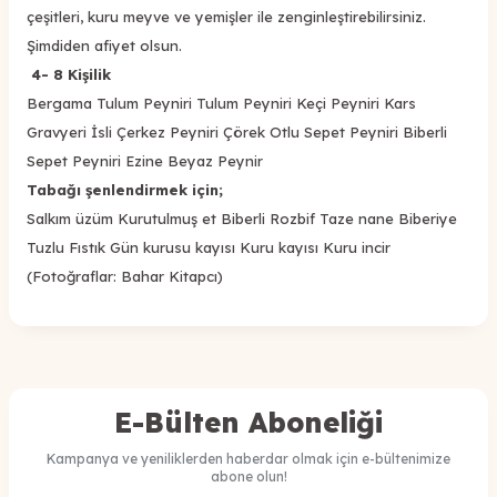
çeşitleri, kuru meyve ve yemişler ile zenginleştirebilirsiniz.
Şimdiden afiyet olsun.
4- 8 Kişilik
Bergama Tulum Peyniri Tulum Peyniri Keçi Peyniri Kars
Gravyeri İsli Çerkez Peyniri Çörek Otlu Sepet Peyniri Biberli
Sepet Peyniri Ezine Beyaz Peynir
Tabağı şenlendirmek için;
Salkım üzüm Kurutulmuş et Biberli Rozbif Taze nane Biberiye
Tuzlu Fıstık Gün kurusu kayısı Kuru kayısı Kuru incir
(Fotoğraflar:
Bahar Kitapcı
)
E-Bülten Aboneliği
Kampanya ve yeniliklerden haberdar olmak için e-bültenimize
abone olun!