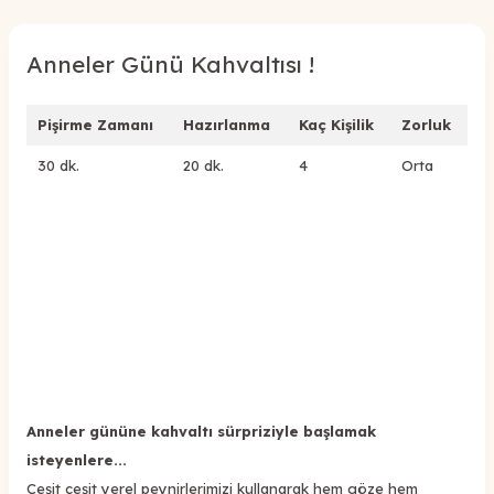
Anneler Günü Kahvaltısı !
Pişirme Zamanı
Hazırlanma
Kaç Kişilik
Zorluk
30 dk.
20 dk.
4
Orta
Anneler gününe kahvaltı sürpriziyle başlamak
isteyenlere...
Çeşit çeşit yerel peynirlerimizi kullanarak hem göze hem