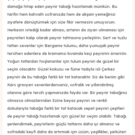
damağa hitap eden peynir tabağı hazırlamak mümkün. Bu
tarifin hem kahvaltı sofranızda hem de akşam yemeğinizi
ziyafete dönüştürmek için size fikir vermesini umuyorum.
Herkesin istediği kadar alması, artanın da ziyan olmaması için
peynirleri kalıp olarak peynir tahtasına yerleştirin. Sert ve tuzlu
tatları sevenler için Bergama tulumu, daha yumuşak peynir
tercihen edenlere de kremamsı kıvamda keçi peynirini öneririm.
Yoğun tatlardan hoşlananlar için tulum peyniri de güzel bir
seçim olacaktır. Güzel kokusu ve füme tadıyla isli Çerkez
peyniri de bu tabağa farklı bir tat katacaktır.
Siz de benim gibi
Kars gravyeri sevenlerdenseniz, sofralık ve yıllandırılmış
olanına göre tercih yapmanızda fayda var. Bir peynir tabağınız
olmazsa olmazlarından Ezine beyaz peyniri ve renkli
dokularıyla tabağa farklı bir tat katacak sepet peyniri çeşitleri
de peynir tabağı hazırlamak için güzel bir seçim olabilir. Tabağı
şenlendirmek, peynirlerin güçlü tatlarını daha iyi almanız ve
sofradaki keyfi daha da artırmak için üzüm, yeşillikler, şarküteri