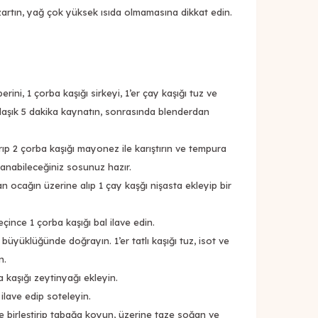
ızartın, yağ çok yüksek ısıda olmamasına dikkat edin.
erini, 1 çorba kaşığı sirkeyi, 1’er çay kaşığı tuz ve
laşık 5 dakika kaynatın, sonrasında blenderdan
rıp 2 çorba kaşığı mayonez ile karıştırın ve tempura
anabileceğiniz sosunuz hazır.
n ocağın üzerine alıp 1 çay kaşğı nişasta ekleyip bir
eçince 1 çorba kaşığı bal ilave edin.
ı büyüklüğünde doğrayın. 1’er tatlı kaşığı tuz, isot ve
n.
a kaşığı zeytinyağı ekleyin.
 ilave edip soteleyin.
ile birleştirip tabağa koyun, üzerine taze soğan ve