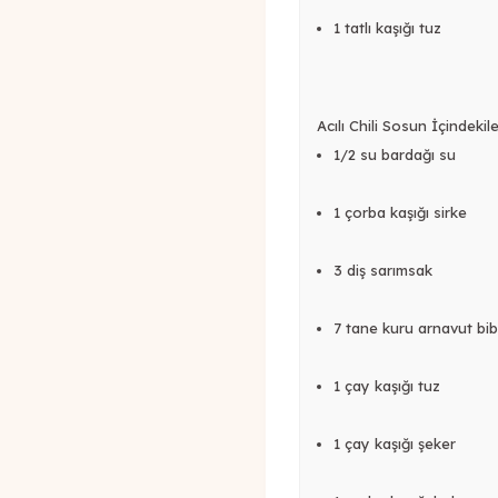
1 tatlı kaşığı tuz
Acılı Chili Sosun İçindekile
1/2 su bardağı su
1 çorba kaşığı sirke
3 diş sarımsak
7 tane kuru arnavut bib
1 çay kaşığı tuz
1 çay kaşığı şeker