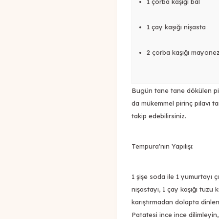
1 çorba kaşığı bal
1 çay kaşığı nişasta
2 çorba kaşığı mayone
Bugün tane tane dökülen pirin
da mükemmel pirinç pilavı tar
takip edebilirsiniz.
Tempura'nın Yapılışı:
1 şişe soda ile 1 yumurtayı ç
nişastayı, 1 çay kaşığı tuzu 
karıştırmadan dolapta dinlen
Patatesi ince ince dilimleyin