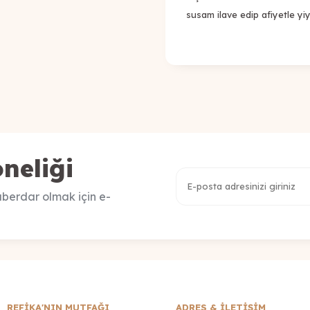
susam ilave edip afiyetle yiye
neliği
berdar olmak için e-
REFİKA'NIN MUTFAĞI
ADRES & İLETIŞIM