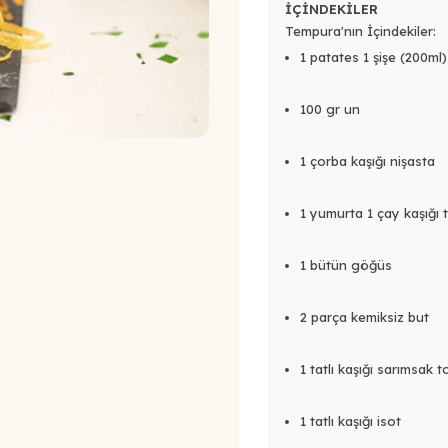
İÇİNDEKİLER
Tempura'nın İçindekiler:
1 patates 1 şişe (200ml
100 gr un
1 çorba kaşığı nişasta
1 yumurta 1 çay kaşığı 
1 bütün göğüs
2 parça kemiksiz but
1 tatlı kaşığı sarımsak 
1 tatlı kaşığı isot