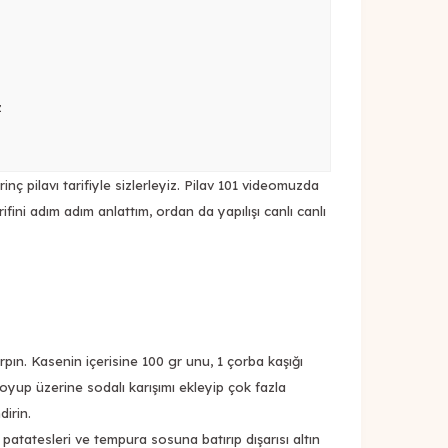
z
ç pilavı tarifiyle sizlerleyiz. Pilav 101 videomuzda
ifini adım adım anlattım, ordan da yapılışı canlı canlı
ırpın. Kasenin içerisine 100 gr unu, 1 çorba kaşığı
koyup üzerine sodalı karışımı ekleyip çok fazla
dirin.
, patatesleri ve tempura sosuna batırıp dışarısı altın