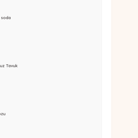
) soda
tuz Tavuk
tozu