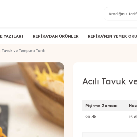
E YAZILARI
REFİKA'DAN ÜRÜNLER
REFİKA’NIN YEMEK OK
lı Tavuk ve Tempura Tarifi
Acılı Tavuk v
Pişirme Zamanı
Haz
90 dk.
15 d