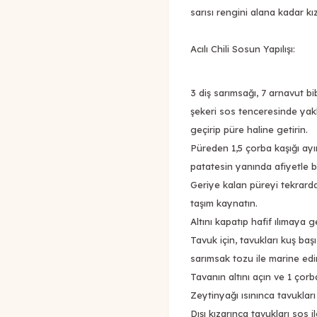
sarısı rengini alana kadar k
Acılı Chili Sosun Yapılışı:
3 diş sarımsağı, 7 arnavut bib
şekeri sos tenceresinde yak
geçirip püre haline getirin.
Püreden 1,5 çorba kaşığı ayı
patatesin yanında afiyetle b
Geriye kalan püreyi tekrarda
taşım kaynatın.
Altını kapatıp hafif ılımaya g
Tavuk için, tavukları kuş baş
sarımsak tozu ile marine edi
Tavanın altını açın ve 1 çorb
Zeytinyağı ısınınca tavukları
Dışı kızarınca tavukları sos 