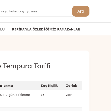
Ara
ULU
REFİKA'YLA ÖZLEDİĞİMİZ RAMAZANLAR
e Tempura Tarifi
ırlanma
Kaç Kişilik
Zorluk
k. + 2 gün bekletme
16
Zor