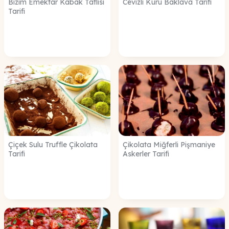
Bizim Emektar Kabak Tatlisi
Cevizli Kuru Baklava Tarifi
Tarifi
Çiçek Sulu Truffle Çikolata
Çikolata Miğferli Pişmaniye
Tarifi
Askerler Tarifi